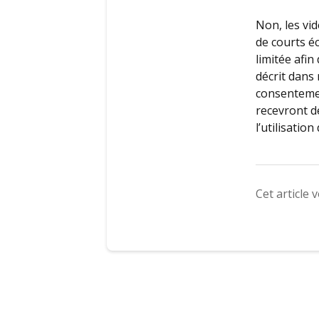
Non, les vi
de courts é
limitée afi
décrit dans 
consentemen
recevront d
l’utilisatio
Cet article v